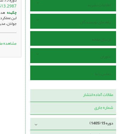
دوره 15، شماره 3 ، مهر 1405، ، صفحه
اطلاعات نشریه
613.2987
چکیده
هدف:
این عملکرد
راهنمای نویسندگان
جوانان، مدی
ارسال مقاله
مشاهده مق
داوران
تماس با ما
مقالات آماده انتشار
شماره جاری
دوره 15 (1405)