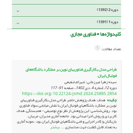
دوره 2 (1392)
دوره 1 (1391)
کلیدواژه‌ها =
فناوری مجازی
1
تعداد مقالات:
طراحی مدل بکارگیری فناوری‎های نوین بر عملکرد باشگاه‌های
فوتبال ایران
سیده زهرا میرزمانی؛ شهرام شفیعی
دوره 12، شماره 4 ، دی 1402، ، صفحه
91-117
https://doi.org/10.22124/jsmd.2024.25885.2854
چکیده
هدف: هدف پژوهش حاضر طراحی مدل بکارگیری فناوری‎های
نوین بر عملکرد باشگاههای فوتبال ایران با نقش میانجی سواد فناوری
بود. روش‌شناسی: این پژوهش از نظر نوع توصیفی - همبستگی، هدف
کاربردی و روش اجرا میدانی بود. جامعه آماری مدیران، مربیان،
بازیکنان و کادر اجرایی و فنی باشگاههای فوتبال ایران بود. نمونه آماری
بیشتر
به تعداد قابل کفایت جهت مدلسازی ...