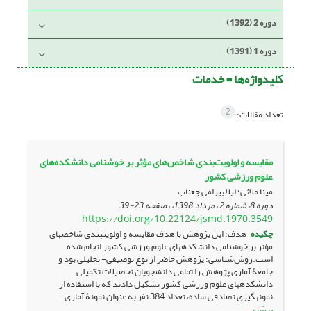
دوره 2 (1392)
دوره 1 (1391)
کلیدواژه‌ها =
خدمات
2
تعداد مقالات:
مقایسه و اولویت‌بندی شاخص‌های مؤثر بر خوشنامی دانشکده‌های
علوم ورزشی کشور
مینا ملائی؛ لیلا بیرامی جغناب
دوره 8، شماره 2 ، مرداد 1398، ، صفحه
23-39
https://doi.org/10.22124/jsmd.1970.3549
چکیده
هدف: این پژوهش با هدف مقایسه و اولویت­بندی شاخص­های
مؤثر بر خوشنامی دانشکده­های علوم ورزشی کشور انجام شده
است.روش‌شناسی: پژوهش حاضر از نوع توصیفی- تحلیلی بود و
جامعۀ آماری پژوهش را تمامی دانشجویان تحصیلات تکمیلی
دانشکده­های علوم ورزشی کشور تشکیل دادند که با استفاده از
نمونه­گیری تصادفی ساده، تعداد 384 نفر به عنوان نمونۀ آماری ...
بیشتر