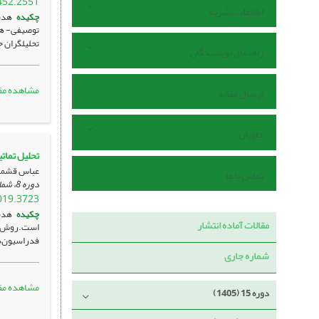
452.2551
اطلاعات نشریه
چکیده
هدف
توصیفی- هم
تحلیلگران 
راهنمای نویسندگان
مشاهده مق
ارسال مقاله
داوران
تحلیل تمات
عباس قشمی 
تماس با ما
دوره 8، شماره 2 ، مرداد 1398، ، صفحه
019.3723
چکیده
هدف:
مقالات آماده انتشار
فدراسیون‌ه
شماره جاری
مشاهده مق
دوره 15 (1405)