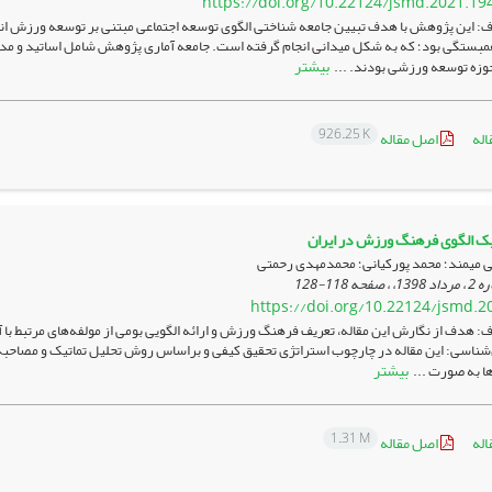
https://doi.org/10.22124/jsmd.2021.19
: این پژوهش با هدف تبیین جامعه شناختی الگوی توسعه اجتماعی مبتنی بر توسعه ورزش ان
بستگی بود؛ که به شکل میدانی انجام گرفته است. جامعه آماری پژوهش شامل اساتید و مدر
بیشتر
حوزه توسعه ورزشی بودند. ...
926.25 K
اله
اصل مقاله
یک الگوی فرهنگ ورزش در ایران
میمند؛ محمد پورکیانی؛ محمدمهدی رحمتی
118-128
https://doi.org/10.22124/jsmd.2
 هدف از نگارش این مقاله، تعریف فرهنگ ورزش و ارائه الگویی بومی از مولفه‌های مرتبط با 
بیشتر
ا به صورت ...
1.31 M
اله
اصل مقاله