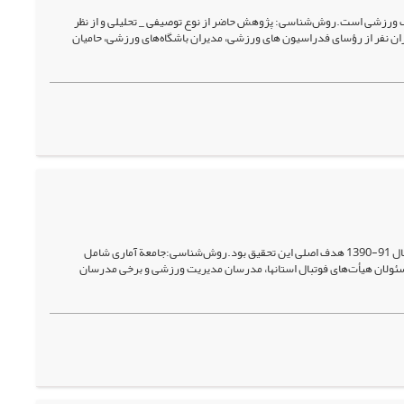
ورزشی است.روش‌شناسی: پژوهش حاضر از نوع توصیفی _ تحلیلی و از نظر
می بر اساس فرمول کوکران نفر از رؤسای فدراسیون های ورزشی، مدیران باشگاه‌های ورزشی، حامیان
هدف: شناسایی و رتبه‌بندی موانع اقتصادی خصوصی­سازی باشگاه­های حرفه­ای فوتبال کشور در سال 91-1390 هدف اصلی این تحقیق بود.روش‌شناسی:جامعة آماری شامل
سئولان هیأت‌های فوتبال استان­ها، مدرسان مدیریت ورزشی و برخی مدرسان