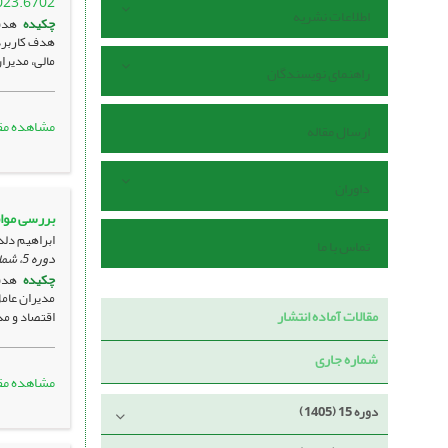
023.6702
اطلاعات نشریه
چکیده
هدف
مالی، مدیرا
راهنمای نویسندگان
مشاهده مق
ارسال مقاله
داوران
بررسی موان
ابراهیم دلد
تماس با ما
دوره 5، شماره 2 ، آذر 1395، ، صفحه
چکیده
مدیران عامل
مقالات آماده انتشار
اقتصاد و مد
شماره جاری
مشاهده مق
دوره 15 (1405)