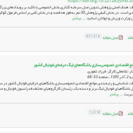
https://doi.org/10.22124/jsmd.2
: هدف اصلی پژوهش تدوین مدل سرمایه گذاری بخش خصوصی با تاکید بر رویدادهای یزرگ 
هدف کاربردی است. در بخش کیفی پژوهش 30 نفر به‌طور هدفمند و در بخش ک
بیشتر
ن وزارت ورزش و جوانان، اساتید ...
871.31 K
اله
اصل مقاله
ع اقتصادی خصوصی‌سازی باشگاه‌های لیگ حرفه‌ای فوتبال کشور
ار؛ غلامعلی کارگر؛ فرزاد غفوری
53-68
 باشگاه­های فوتبال لیگ برتر و دسته یک، رئیسان کارگروه­های مختلف فدراسیون فوتبال و م
بیشتر
یریت ...
1.27 M
اله
اصل مقاله