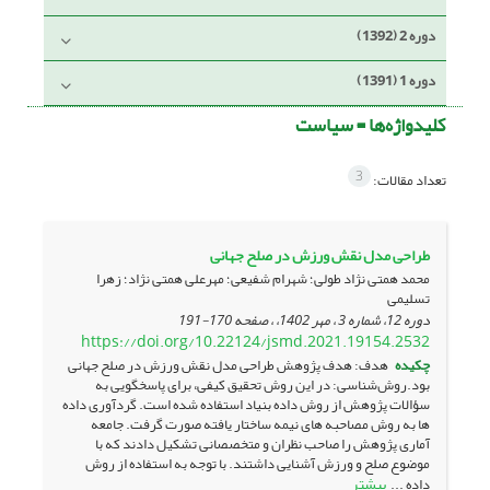
دوره 2 (1392)
دوره 1 (1391)
کلیدواژه‌ها =
سیاست
3
تعداد مقالات:
طراحی مدل نقش ورزش در صلح جهانی
محمد همتی نژاد طولی؛ شهرام شفیعی؛ مهرعلی همتی نژاد؛ زهرا
تسلیمی
دوره 12، شماره 3 ، مهر 1402، ، صفحه
170-191
https://doi.org/10.22124/jsmd.2021.19154.2532
چکیده
هدف: هدف پژوهش طراحی مدل نقش ورزش در صلح جهانی
بود.روش‌شناسی: در این روش تحقیق کیفی، برای پاسخگویی به
سؤالات پژوهش از روش داده بنیاد استفاده شده است. گردآوری داده
ها به روش مصاحبه های نیمه ساختار یافته صورت گرفت. جامعه
آماری پژوهش را صاحب نظران و متخصصانی تشکیل دادند که با
موضوع صلح و ورزش آشنایی داشتند. با توجه به استفاده از روش
بیشتر
داده ...