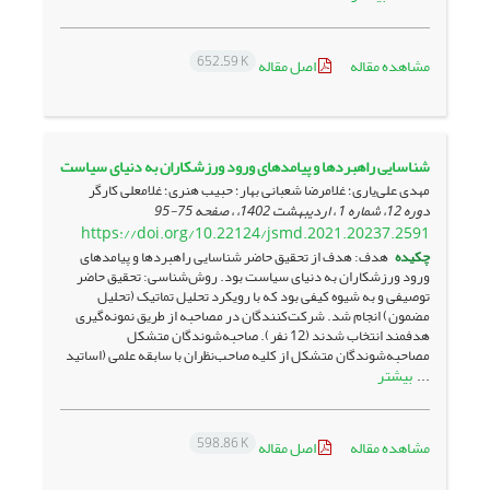
652.59 K
مشاهده مقاله
اصل مقاله
شناسایی راهبردها و پیامدهای ورود ورزشکاران به دنیای سیاست
مهدی علی‌یاری؛ غلامرضا شعبانی بهار؛ حبیب هنری؛ غلامعلی کارگر
دوره 12، شماره 1 ، اردیبهشت 1402، ، صفحه
75-95
https://doi.org/10.22124/jsmd.2021.20237.2591
چکیده
هدف: هدف از تحقیق حاضر شناسایی راهبردها و پیامدهای
ورود ورزشکاران به دنیای سیاست بود. روش‌شناسی: تحقیق حاضر
توصیفی و به شیوه کیفی بود که با رویکرد تحلیل تماتیک (تحلیل
مضمون) انجام شد. شرکت‌کنندگان در مصاحبه از طریق نمونه‌گیری
هدفمند انتخاب شدند (12 نفر). صاحبه‌شوندگان متشکل
مصاحبه‌شوندگان متشکل از کلیه صاحب‌نظران با سابقه علمی (اساتید
بیشتر
...
598.86 K
مشاهده مقاله
اصل مقاله