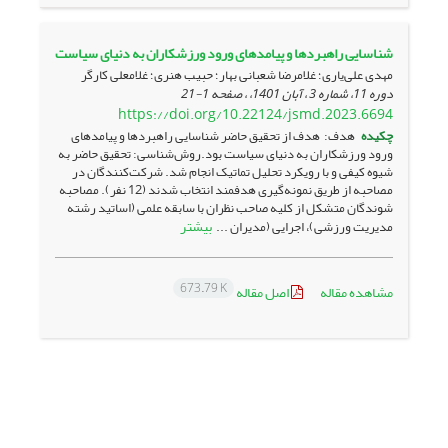
شناسایی راهبردها و پیامدهای ورود ورزشکاران به دنیای سیاست
مهدی علی‌یاری؛ غلامرضا شعبانی بهار؛ حبیب هنری؛ غلامعلی کارگر
دوره 11، شماره 3 ، آبان 1401، ، صفحه
1-21
https://doi.org/10.22124/jsmd.2023.6694
چکیده
هدف: هدف از تحقیق حاضر شناسایی راهبردها و پیامدهای
ورود ورزشکاران به دنیای سیاست بود.روش‌شناسی: تحقیق حاضر به
شیوه کیفی و با رویکرد تحلیل تماتیک انجام شد. شرکت­‌کنندگان در
مصاحبه از طریق نمونه­‌گیری هدفمند انتخاب شدند (12 نفر). مصاحبه­‌
شوندگان متشکل از کلیه صاحب ­نظران با سابقه علمی (اساتید رشته
بیشتر
مدیریت ورزشی)، اجرایی (مدیران ...
673.79 K
مشاهده مقاله
اصل مقاله