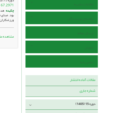
دوره 15، شماره 4 ، دی 1405، ، صفحه
اطلاعات نشریه
167.2971
چکیده
هدف:
بود. مبنای
راهنمای نویسندگان
ورزشکاران 
ارسال مقاله
مشاهده مق
داوران
تماس با ما
مقالات آماده انتشار
شماره جاری
دوره 15 (1405)