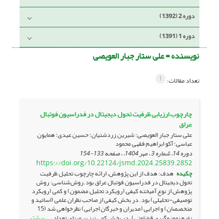
دوره 2 (1392)
دوره 1 (1391)
نویسنده =
علی ستار جبار العویصی
1
تعداد مقالات:
چارچوب ارزیابی ظرفیت تحول دیجیتال در فدراسیون فوتبال
عراق
علی ستار جبار العویصی؛ شیرین زردشتیان؛ حسین عیدی؛ همایون
عباسی؛ آکو ابراهیم فقهی محمود
دوره 14، شماره 3 ، مهر 1404، ، صفحه
133-154
https://doi.org/10.22124/jsmd.2024.25839.2852
چکیده
هدف: هدف از این پژوهش، ارائه چارچوب تحلیل ظرفیت
تحول دیجیتال در فدراسیون فوتبال عراق بود.روش‌شناسی: روش
پژوهش از نوع آمیخته کیفی (رویکرد تحلیل مضمون) و کمی (رویکرد
توصیفی-تحلیلی) بود. در بخش کیفی از صاحب نظران علمی (اساتید و
متخصصان) و اجرایی (مدیران و خبرگان اجرایی) نظرخواهی شد (15
بیشتر
نفر= نمونه‌گیری قضاوتی). در بخش کمی نیز بر مبنای تعداد ...