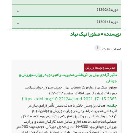
دوره 2 (1392)
دوره 1 (1391)
نویسنده =
صفورا نیک نهاد
1
تعداد مقالات:
مدیریت و توسعه ورزش
تاثیر آزادی بیان بر اثربخشی مدیریت راهبردی در وزارت ورزش و
جوانان
صفورا نیک نهاد؛ غلامرضا شعبانی بهار؛ حبیب هنری؛ جواد شهلایی
دوره 14، شماره 3 ، مهر 1404، ، صفحه
117-132
https://doi.org/10.22124/jsmd.2021.17115.2365
چکیده
هدف: پژوهش حاضر با هدف تعیین تأثیر آزادی بیان بر
اثربخشی مدیریت راهبردی در وزارت ورزش و جوانان انجام
گرفت.روش‌شناسی: روش پژوهش کمی-توصیفی بود که به شکل
میدانی انجام شد. جامعه آماری شامل همه کارکنان ستادی وزارت
ورزش و جوانان بود (800=N). طبق جدول مورگان، حجم نمونه 260 نفر
تعیین شد و نمونه­گیری به روش طبقه­ای تصادفی انجام گرفت. ابزار