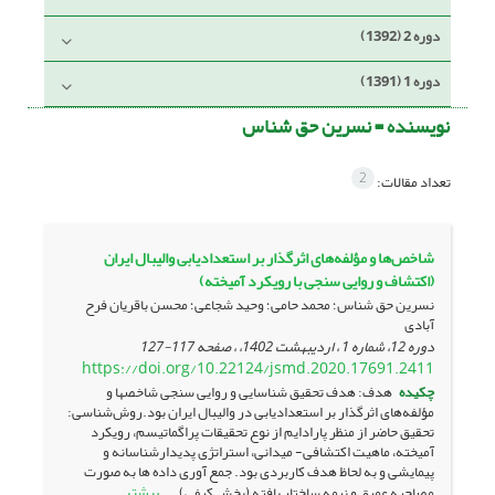
دوره 2 (1392)
دوره 1 (1391)
نویسنده =
نسرین حق شناس
2
تعداد مقالات:
شاخص‌ها و مؤلفه‌های اثرگذار بر استعدادیابی والیبال ایران
(اکتشاف و روایی سنجی با رویکرد آمیخته)
نسرین حق شناس؛ محمد حامی؛ وحید شجاعی؛ محسن باقریان فرح
آبادی
دوره 12، شماره 1 ، اردیبهشت 1402، ، صفحه
117-127
https://doi.org/10.22124/jsmd.2020.17691.2411
چکیده
هدف: هدف تحقیق شناسایی و روایی سنجی شاخصها و
مؤلفه‌های اثرگذار بر استعدادیابی در والیبال ایران بود.روش‌شناسی:
تحقیق حاضر از منظر پارادایم از نوع تحقیقات پراگماتیسم، رویکرد
آمیخته، ماهیت اکتشافی- میدانی، استراتژی پدیدارشناسانه و
پیمایشی و به لحاظ هدف کاربردی بود. جمع آوری داده ها به صورت
بیشتر
مصاحبه عمیق و نیمه ساختار یافته (بخش کیفی) ...