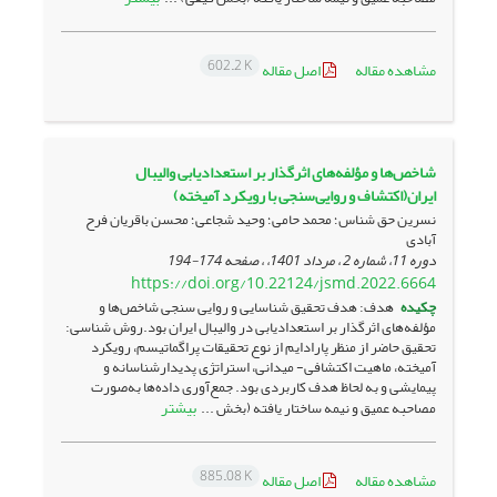
602.2 K
مشاهده مقاله
اصل مقاله
شاخص‌ها و مؤلفه‌های اثرگذار بر استعدادیابی والیبال
ایران‌(اکتشاف و روایی‌سنجی با رویکرد آمیخته)
نسرین حق شناس؛ محمد حامی؛ وحید شجاعی؛ محسن باقریان فرح
آبادی
دوره 11، شماره 2 ، مرداد 1401، ، صفحه
174-194
https://doi.org/10.22124/jsmd.2022.6664
چکیده
هدف: هدف تحقیق شناسایی و روایی سنجی شاخص‌ها و
مؤلفه‌های اثرگذار بر استعدادیابی در والیبال ایران بود.روش ­شناسی:
تحقیق حاضر از منظر پارادایم از نوع تحقیقات پراگماتیسم، رویکرد
آمیخته، ماهیت اکتشافی- میدانی، استراتژی پدیدارشناسانه و
پیمایشی و به لحاظ هدف کاربردی بود. جمع‌آوری داده‌ها به‌صورت
بیشتر
مصاحبه عمیق و نیمه ساختار یافته (بخش ...
885.08 K
مشاهده مقاله
اصل مقاله