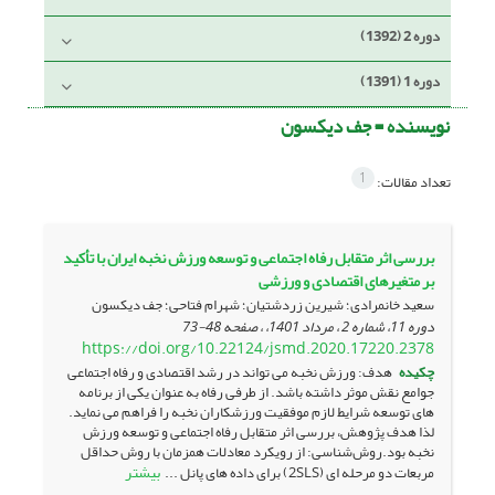
دوره 2 (1392)
دوره 1 (1391)
نویسنده =
جف دیکسون
1
تعداد مقالات:
بررسی اثر متقابل رفاه اجتماعی و توسعه ورزش نخبه ایران با تأکید
بر متغیرهای اقتصادی و ورزشی
سعید خانمرادی؛ شیرین زردشتیان؛ شهرام فتاحی؛ جف دیکسون
دوره 11، شماره 2 ، مرداد 1401، ، صفحه
48-73
https://doi.org/10.22124/jsmd.2020.17220.2378
چکیده
هدف: ورزش نخبه می تواند در رشد اقتصادی و رفاه اجتماعی
جوامع نقش موثر داشته باشد. از طرفی رفاه به عنوان یکی از برنامه
های توسعه شرایط لازم موفقیت ورزشکاران نخبه را فراهم می نماید.
لذا هدف پژوهش، بررسی اثر متقابل رفاه اجتماعی و توسعه ورزش
نخبه بود.روش‌شناسی: از رویکرد معادلات همزمان با روش حداقل
بیشتر
مربعات دو مرحله ای (2SLS) برای داده های پانل ...