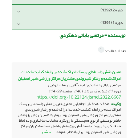
دوره 2 (1392)
دوره 1 (1391)
نویسنده =
مرتضی بابائی دهکردی
1
تعداد مقالات:
تعیین نقش واسطه‌ای ریسک ادراک شده بر رابطه کیفیت خدمات
ادراک‌شده و رفتار شهروندی مشتریان مراکز ورزشی شهر اصفهان
مرتضی بابائی دهکردی؛ نجف آقایی؛ رضا صابونچی
دوره 11، شماره 2 ، مرداد 1401، ، صفحه
99-114
https://doi.org/10.22124/jsmd.2022.6667
چکیده
هدف: هدف از انجام این تحقیق تعیین نقش واسطه­‌ای ریسک
ادراک شده بر رابطه کیفیت خدمات ادراک شده و رفتار شهروندی
مشتریان مراکز ورزشی شهر اصفهان بود.روش‌شناسی: روش پژوهش
حاضر توصیفی از نوع همبستگی با رویکرد معادلات ساختاری و به لحاظ
هدف کاربردی بود. جامعه آماری پژوهش شامل همه مشتریان مراکز
بیشتر
ورزشی شهر اصفهان بود. برای انتخاب نمونه ...