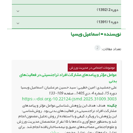
دوره 2 (1392)
دوره 1 (1391)
نویسنده =
اسماعیل ویسیا
2
تعداد مقالات:
موضوعات اجتماعی در مدیریت ورزش
عوامل مؤثر و پیامدهای مشارکت افراد تراجنسیتی در فعالیت‌های
بدنی
علی جمشیدی؛ امین خطیبی؛ سید حسین مرعشیان؛ اسماعیل ویسیا
دوره 15، شماره 4 ، دی 1405، ، صفحه
109-133
https://doi.org/10.22124/jsmd.2025.31009.3003
چکیده
هدف: هدف این پژوهش شناسایی عوامل مؤثر و پیامدهای
مشارکت افراد تراجنسیتی در فعالیت‌های بدنی بود. روش‌شناسی:
این پژوهش با رویکرد کیفی و با استفاده از روش تحلیل مضمون انجام
شد و به‌منظور جمع‌آوری داده‌ها با ۱۵ نفر از متخصصان مدیریت ورزش
و علوم اجتماعی مصاحبه‌های عمیق و نیمه‌ساختاریافته انجام شد. برای
بیشتر
تحلیل داده‌ها از روش تحلیل مضمون ...