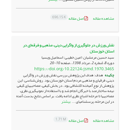
696.15 K
مشاهده مقاله
اصل مقاله
نقش ورزش در جلوگیری از واگرایی دینی، مذهبی و فرقه‌ای در
استان خوزستان
سید حسین مرعشیان؛ امین خطیبی؛ اسماعیل ویسیا
دوره 8، شماره 2 ، مرداد 1398، ، صفحه
10-20
https://doi.org/10.22124/jsmd.1970.3465
چکیده
هدف: هدف این پژوهش بررسی نقش ورزش در واگرایی
دینی، فرقه­ای و مذهبی مردم استان خوزستان بود. روش‌شناسی: این
پژوهش از نوع آمیخته اکتشافی بود. در بخش کیفی، مصاحبه­های کیفی
نیمه ساختارمند با خبرگان انجام شد و با استفاده از نمونه­گیری نظری،
مصاحبه­ها تا مرحله اشباع نظری ادامه یافت. بر اساس نتایج بدست آمده
بیشتر
در این مرحله، پرسشنامه­ای ...
1.71 M
مشاهده مقاله
اصل مقاله