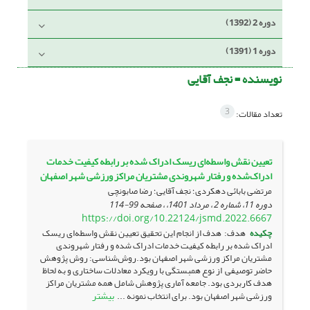
دوره 2 (1392)
دوره 1 (1391)
نویسنده =
نجف آقایی
3
تعداد مقالات:
تعیین نقش واسطه‌ای ریسک ادراک شده بر رابطه کیفیت خدمات
ادراک‌شده و رفتار شهروندی مشتریان مراکز ورزشی شهر اصفهان
مرتضی بابائی دهکردی؛ نجف آقایی؛ رضا صابونچی
دوره 11، شماره 2 ، مرداد 1401، ، صفحه
99-114
https://doi.org/10.22124/jsmd.2022.6667
چکیده
هدف: هدف از انجام این تحقیق تعیین نقش واسطه­‌ای ریسک
ادراک شده بر رابطه کیفیت خدمات ادراک شده و رفتار شهروندی
مشتریان مراکز ورزشی شهر اصفهان بود.روش‌شناسی: روش پژوهش
حاضر توصیفی از نوع همبستگی با رویکرد معادلات ساختاری و به لحاظ
هدف کاربردی بود. جامعه آماری پژوهش شامل همه مشتریان مراکز
بیشتر
ورزشی شهر اصفهان بود. برای انتخاب نمونه ...