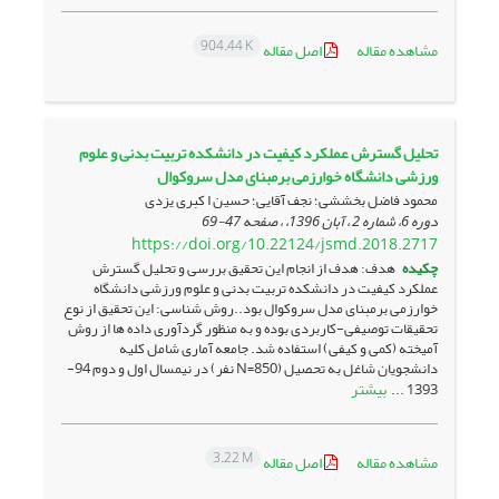
904.44 K
مشاهده مقاله
اصل مقاله
تحلیل گسترش عملکرد کیفیت در دانشکده تربیت بدنی و علوم
ورزشی دانشگاه خوارزمی برمبنای مدل سروکوال
محمود فاضل بخششی؛ نجف آقایی؛ حسین ا کبری یزدی
دوره 6، شماره 2 ، آبان 1396، ، صفحه
47-69
https://doi.org/10.22124/jsmd.2018.2717
چکیده
هدف: هدف از انجام این تحقیق بررسی و تحلیل گسترش
عملکرد کیفیت در دانشکده تربیت بدنی و علوم ورزشی دانشگاه
خوارزمی برمبنای مدل سروکوال بود..روش شناسی: این تحقیق از نوع
تحقیقات توصیفی-کاربردی بوده و به منظور گردآوری داده ها از روش
آمیخته (کمی و کیفی) استفاده شد. جامعه آماری شامل کلیه
دانشجویان شاغل به تحصیل (850=N نفر) در نیمسال اول و دوم 94-
بیشتر
1393 ...
3.22 M
مشاهده مقاله
اصل مقاله