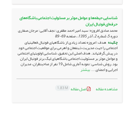
شناسایی حیطه‌ها و عوامل موثر بر مسئولیت اجتماعی باشگاه‌های
حرفه‌‌ای فوتبال ایران
محمد صادق افروزه؛ سید امیر احمد مظفری؛ نجف آقایی؛ مرجان صفاری
دوره 5، شماره 2 ، آذر 1395، ، صفحه
69-89
چکیده
هدف: امروزه تعداد زیادی از باشگاه­های فوتبال فعالیت­های
اجتماعی را جهت مدیریت ذینفعان و اهرمی برای موقعیت اجتماعی خود
در پیش گرفته­اند. هدف اصلی این تحقیق، شناسایی اولویت­های اجتماعی
و عوامل موثر بر مسئولیت اجتماعی باشگاه­های لیگ برتر فوتبال ایران
بود.روش شناسی: نمونه آماری شامل 19 نفر از صاحبنظران، مدیران
بیشتر
اجرایی و اعضای ...
1.83 M
مشاهده مقاله
اصل مقاله